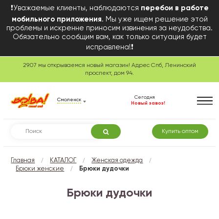
❗Уважаемые клиенты, наблюдаются
перебои в работе
мобильного приложения
. Мы уже ищем решение этой
проблемы и искренне приносим извинения за неудобства.
Обязательно сообщим вам, как только ситуация будет
исправлена!❗
29.07 мы открываемся новый магазин! Адрес Спб, Ленинский
проспект, дом 94.
Сегодня
Смоленск
Новый завоз!
Купить оптом
/
/
/
Главная
КАТАЛОГ
Женская одежда
/
Брюки женские
Брюки дудочки
Брюки дудочки