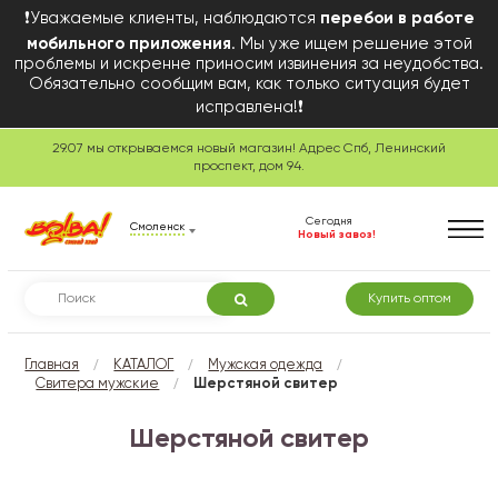
❗Уважаемые клиенты, наблюдаются
перебои в работе
мобильного приложения
. Мы уже ищем решение этой
проблемы и искренне приносим извинения за неудобства.
Обязательно сообщим вам, как только ситуация будет
исправлена!❗
29.07 мы открываемся новый магазин! Адрес Спб, Ленинский
проспект, дом 94.
Сегодня
Смоленск
Новый завоз!
Купить оптом
/
/
/
Главная
КАТАЛОГ
Мужская одежда
/
Свитера мужские
Шерстяной свитер
Шерстяной свитер