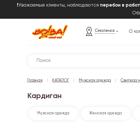
❗Уважаемые клиенты, наблюдаются
перебои в рабо
Обя
Смоленск
О ко
/
/
/
Главная
КАТАЛОГ
Мужская одежда
Свитера 
Кардиган
Мужская одежда
Женская одежда