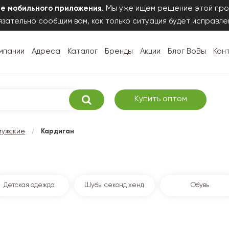
те мобильного приложения
. Мы уже ищем решение этой про
зательно сообщим вам, как только ситуация будет исправле
мпании
Адреса
Каталог
Бренды
Акции
Блог ВоВы
Кон
Купить оптом
/
мужские
Кардиган
Детская одежда
Шубы секонд хенд
Обувь