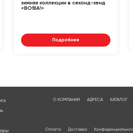
зимняя коллекции в секонд-хенд
«ВО!ВА!»
Подробнее
О КОМПАНИИ
АДРЕСА
КАТАЛОГ
нск
нь
Оплата
Доставка
Конфиденциальнос
сары