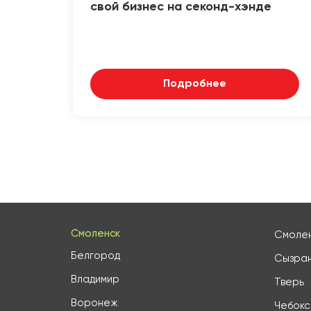
свой бизнес на секонд-хэнде
Подробнее
Смоленск
Смоле
Белгород
Сызра
Владимир
Тверь
Воронеж
Чебок