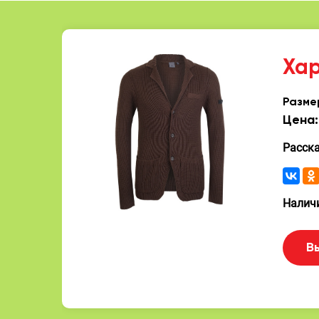
Ха
Разме
Цена:
Расск
Наличи
В