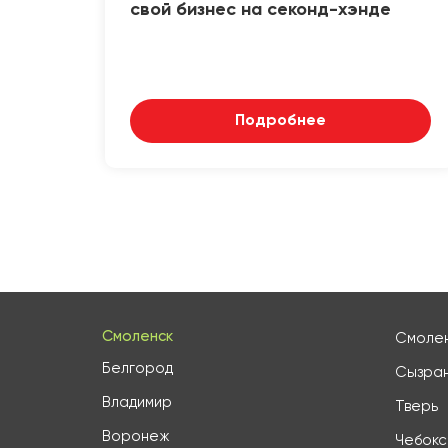
свой бизнес на секонд-хэнде
Подробнее
Смоленск
Смоле
Белгород
Сызра
Владимир
Тверь
Воронеж
Чебок