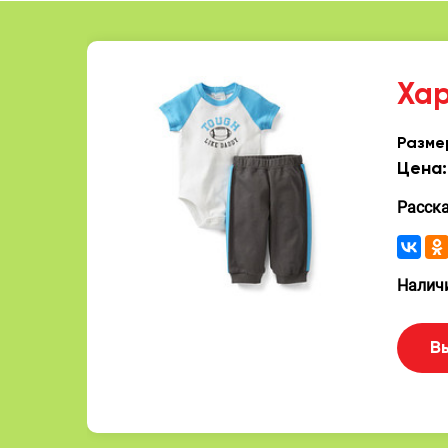
Ха
Разме
Цена:
Расск
Наличи
В