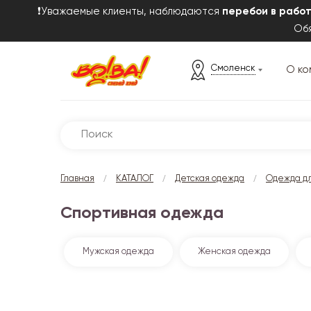
❗Уважаемые клиенты, наблюдаются
перебои в рабо
Обя
Смоленск
О ко
/
/
/
Главная
КАТАЛОГ
Детская одежда
Одежда дл
Спортивная одежда
Мужская одежда
Женская одежда