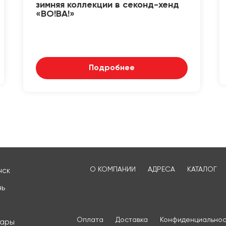
зимняя коллекции в секонд-хенд
«ВО!ВА!»
Подробнее
О КОМПАНИИ
АДРЕСА
КАТАЛОГ
нск
нь
Оплата
Доставка
Конфиденциальнос
сары