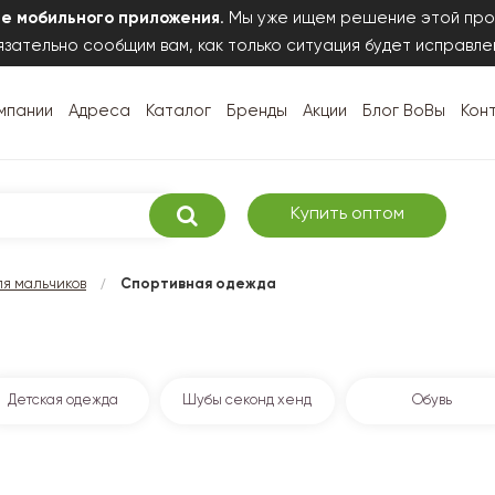
те мобильного приложения
. Мы уже ищем решение этой про
зательно сообщим вам, как только ситуация будет исправле
мпании
Адреса
Каталог
Бренды
Акции
Блог ВоВы
Кон
Купить оптом
/
я мальчиков
Спортивная одежда
Детская одежда
Шубы секонд хенд
Обувь